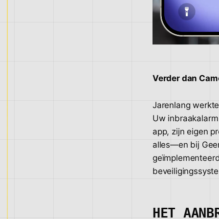
Verder dan Came
Jarenlang werkte
Uw inbraakalarm 
app, zijn eigen p
alles—en bij Gee
geïmplementeerd
beveiligingssyst
HET AANB