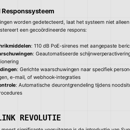
d Responssysteem
ngen worden gedetecteerd, laat het systeem niet alleen
stereert een gecoördineerde respons:
hrikmiddelen
: 110 dB PoE-sirenes met aangepaste beric
arschuwingen
: Geautomatiseerde schijnwerperactiverin
ionering
ldingen
: Gerichte waarschuwingen naar specifiek person
en, e-mail, of webhook-integraties
ntrole
: Automatische deurontgrendeling tijdens noodsit
rocedures
LINK REVOLUTIE
meest significante vooruitgang is de introductie van Sup