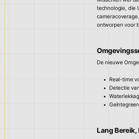
technologie, die 
cameracoverage.
ontworpen voor b
Omgevingsse
De nieuwe Omgev
Real-time v
Detectie va
Waterlekkag
Geïntegreer
Lang Bereik,