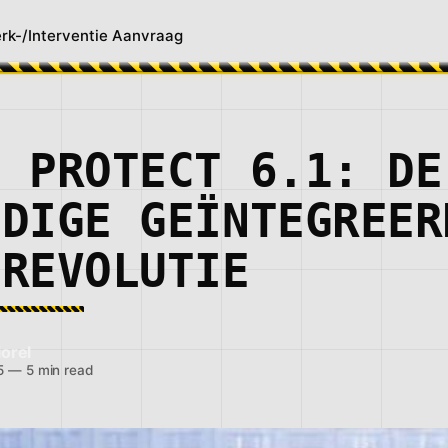
rk-/Interventie Aanvraag
I PROTECT 6.1: DE
EDIGE GEÏNTEGREER
MREVOLUTIE
orel
5
—
5 min read