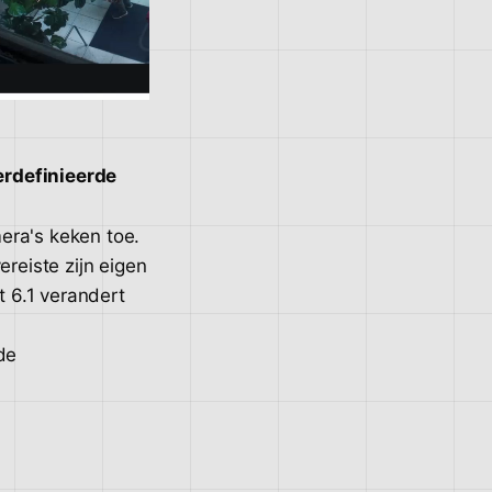
erdefinieerde
era's keken toe.
eiste zijn eigen
t 6.1 verandert
n
de