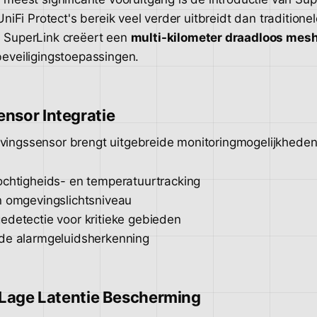
UniFi Protect's bereik veel verder uitbreidt dan traditione
 SuperLink creëert een
multi-kilometer draadloos mes
eveiligingstoepassingen.
nsor Integratie
ingssensor brengt uitgebreide monitoringmogelijkheden
ochtigheids- en temperatuurtracking
n omgevingslichtsniveau
edetectie voor kritieke gebieden
de alarmgeluidsherkenning
 Lage Latentie Bescherming