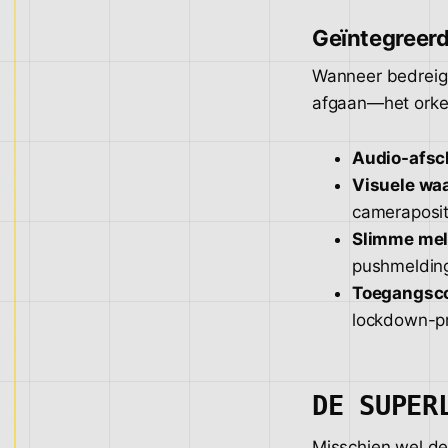
Geïntegreer
Wanneer bedreigi
afgaan—het orke
Audio-afsc
Visuele wa
cameraposit
Slimme me
pushmelding
Toegangsco
lockdown-p
DE SUPER
Misschien wel de 