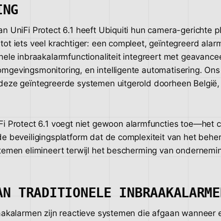
ING
n UniFi Protect 6.1 heeft Ubiquiti hun camera-gerichte p
tot iets veel krachtiger: een compleet, geïntegreerd al
nele inbraakalarmfunctionaliteit integreert met geavance
mgevingsmonitoring, en intelligente automatisering. Ons
deze geïntegreerde systemen uitgerold doorheen België, 
i Protect 6.1 voegt niet gewoon alarmfuncties toe—het c
de beveiligingsplatform dat de complexiteit van het behe
stemen elimineert terwijl het bescherming van ondernemin
AN TRADITIONELE INBRAAKALARME
raakalarmen zijn reactieve systemen die afgaan wanneer e