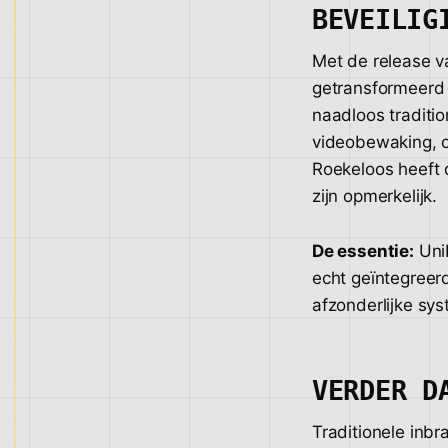
BEVEILIG
Met de release va
getransformeerd 
naadloos traditio
videobewaking, o
Roekeloos heeft 
zijn opmerkelijk.
De essentie:
UniF
echt geïntegreer
afzonderlijke sy
VERDER D
Traditionele inb