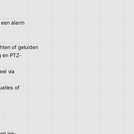
 een alarm
hten of geluiden
g en PTZ-
eel via
uaties of
erLink-