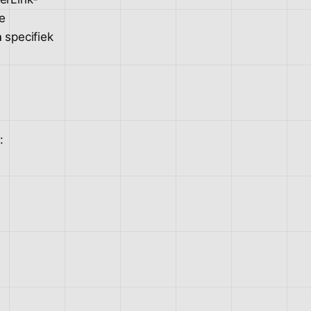
le
h
specifiek
: