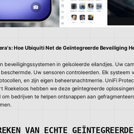
ra's: Hoe Ubiquiti Net de Geïntegreerde Beveiliging H
n beveiligingssystemen in geïsoleerde eilandjes. Uw cam
beschermde. Uw sensoren controleerden. Elk systeem ver
rotocollen, en zijn eigen beheersnachtmerrie. UniFi Protec
rt Roekeloos hebben we deze geïntegreerde oplossinge
 om bedrijven te helpen ontsnappen aan gefragmenteer
emen.
REKEN VAN ECHTE GEÏNTEGREERDE