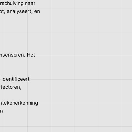
rschuiving naar
pt, analyseert, en
msensoren. Het
identificeert
tectoren,
entekeherkenning
en