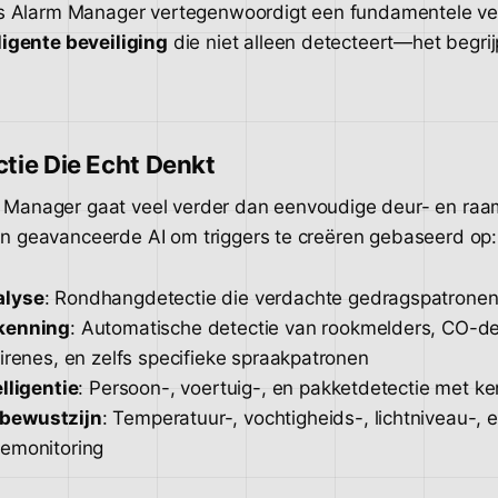
1's Alarm Manager vertegenwoordigt een fundamentele ve
ligente beveiliging
die niet alleen detecteert—het begrij
tie Die Echt Denkt
 Manager gaat veel verder dan eenvoudige deur- en raa
n geavanceerde AI om triggers te creëren gebaseerd op:
alyse
: Rondhangdetectie die verdachte gedragspatronen 
kenning
: Automatische detectie van rookmelders, CO-de
irenes, en zelfs specifieke spraakpatronen
lligentie
: Persoon-, voertuig-, en pakketdetectie met k
bewustzijn
: Temperatuur-, vochtigheids-, lichtniveau-, 
emonitoring