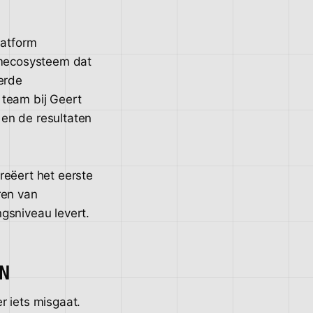
latform
armecosysteem dat
erde
 team bij Geert
en de resultaten
reëert het eerste
ren van
gsniveau levert.
N
r iets misgaat.