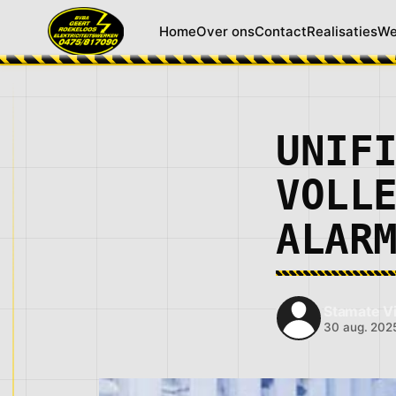
Home
Over ons
Contact
Realisaties
We
UNIF
VOLL
ALAR
Stamate Vi
30 aug. 202